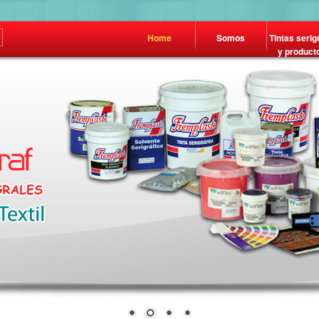
Home
Somos
Tintas serig
y product