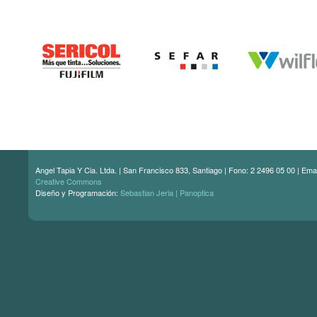
Angel Tapia Y Cia. Ltda. | San Francisco 833, Santiago | Fono: 2 2496 05 00 | Ema
Creative Commons
Diseño y Programación:
Sebastian Jeria | Panoptica