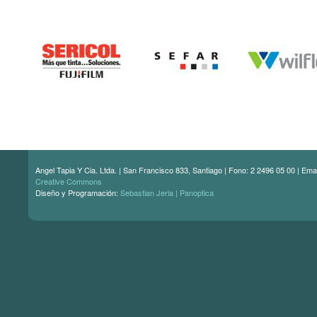
Angel Tapia Y Cia. Ltda. | San Francisco 833, Santiago | Fono: 2 2496 05 00 | Ema
Creative Commons
Diseño y Programación:
Sebastian Jeria | Panoptica